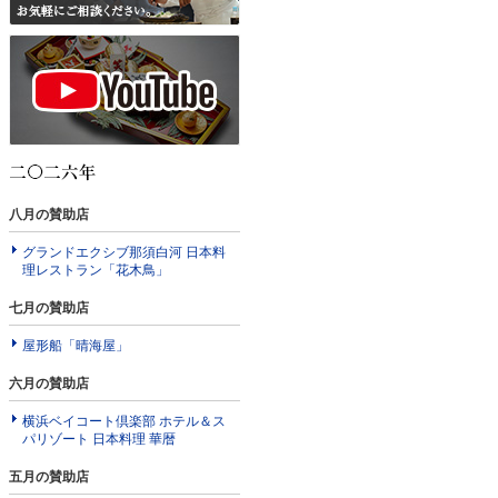
八月の賛助店
グランドエクシブ那須白河 日本料
理レストラン「花木鳥」
七月の賛助店
屋形船「晴海屋」
六月の賛助店
横浜ベイコート倶楽部 ホテル＆ス
パリゾート 日本料理 華暦
五月の賛助店