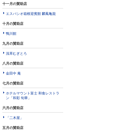
十一月の賛助店
エスパシオ箱根迎賓館 麟鳳亀龍
十月の賛助店
鴨川館
九月の賛助店
浅草むぎとろ
八月の賛助店
金田中 庵
七月の賛助店
ホテルマウント富士 和食レストラ
ン「和彩 旬華」
六月の賛助店
「二木屋」
五月の賛助店