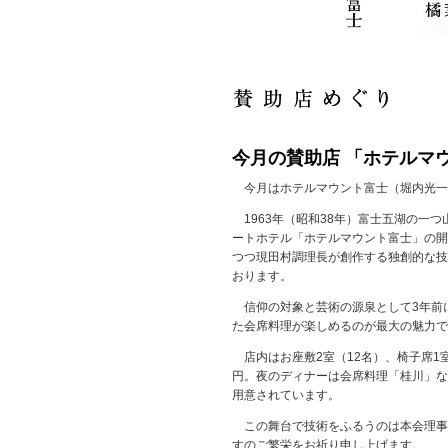
今月の賛助店 「ホテルマ
今月はホテルマウント富士（堀内光一
1963年（昭和38年）富士五湖の一つ
ートホテル「ホテルマウント富士」の開
つつ現田村調理長が創作する独創的な技
おります。
信仰の対象と芸術の源泉として3年前
た会席料理が楽しめるのが最大の魅力で
店内はお座敷2室（12名）、椅子席1室（
円。夜のディナーは会席料理「桂川」など
用意されています。
この舞台で技術をふるうのは本会理事
すのご繁栄をお祈り申し上げます。