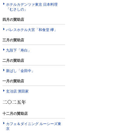
ホテルカデンツァ東京 日本料理
「むさしの」
四月の賛助店
パレスホテル大宮「和食堂 欅」
三月の賛助店
九段下「寿白」
二月の賛助店
新ばし「金田中」
一月の賛助店
玄冶店 濱田家
十二月の賛助店
カフェ＆ダイニング ルーシーズ東
京