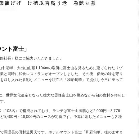
ウント富士」
郎社長）様にご協力いただきました。
山中湖畔、大出山山頂1,104mの場所に富士山を見るために建てられたリゾ
業と同時に和食レストランがオープンしました。その後、伝統の味を守り
を取り入れた多彩なメニューを現在の「和彩旬華」で提供し今日に至って
に、世界文化遺産となった雄大な霊峰富士山を眺めながら旬の食材を吟味し
す。
108名）で構成されており、ランチは富士山御膳など2,000円～3,776
5,400円～18,000円のコースが定番です。予算に応じたメニューも各種
で調理長の田村道男氏です。ホテルマウント富士「和彩旬華」様のますま