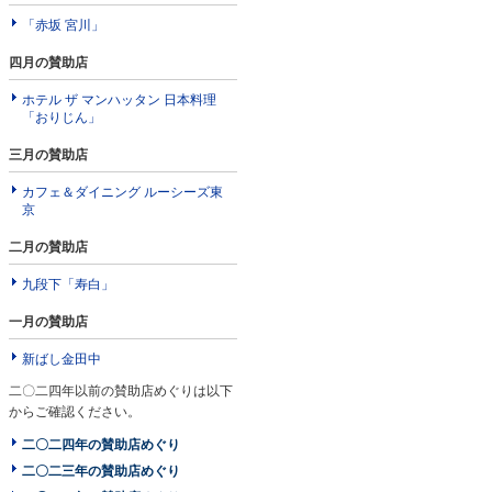
「赤坂 宮川」
四月の賛助店
ホテル ザ マンハッタン 日本料理
「おりじん」
三月の賛助店
カフェ＆ダイニング ルーシーズ東
京
二月の賛助店
九段下「寿白」
一月の賛助店
新ばし金田中
二〇二四年以前の賛助店めぐりは以下
からご確認ください。
二〇二四年の賛助店めぐり
二〇二三年の賛助店めぐり